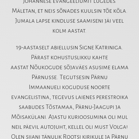
Johannese evangeeliumit lugedes.
Mäletan, et neis sõnades kuulsin tõe kõla.
Jumala lapse kindluse saamiseni jäi veel
kolm aastat.
19-aastaselt abiellusin Signe Katriniga.
Pärast kohustuslikku kahte
aastat Nõukogude sõjaväes asusime elama
Pärnusse. Tegutsesin Pärnu
Immaanueli koguduse noorte
evangelistina, tegevus laienes perestroika
saabudes Tõstamaa, Pärnu-Jaagupi ja
Mõisakülani. Ajastu kurioosumina oli mul
neil päevil autojuht, kellel oli must Volga!
Olen siiani tänulik Rootsi kirikule ja Pärnu