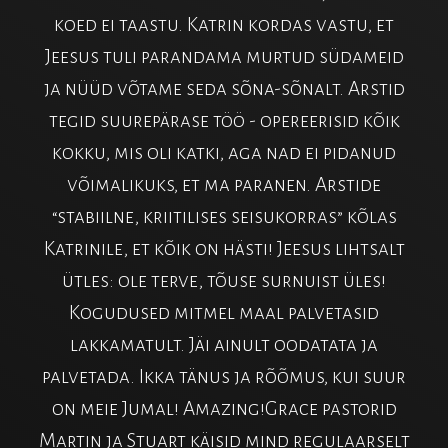
koed ei taastu. Katrin kordas vastu, et
Jeesus tuli parandama murtud südameid
ja nüüd võtame seda sõna-sõnalt. Arstid
tegid suurepärase töö - opereerisid kõik
kokku, mis oli katki, aga nad ei pidanud
võimalikuks, et ma paranen. Arstide
“stabiilne, kriitilises seisukorras” kõlas
Katrinile, et kõik on hästi! Jeesus lihtsalt
ütles: ole terve, tõuse surnuist üles!
Kogudused mitmel maal palvetasid
lakkamatult. Jäi ainult oodatata ja
palvetada. Ikka tänus ja rõõmus, kui suur
on meie Jumal! Amazing!Grace pastorid
Martin ja Stuart käisid mind regulaarselt