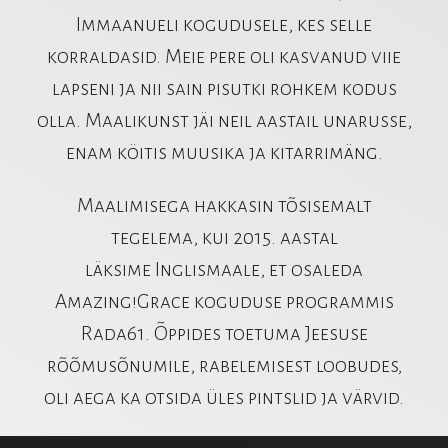
Immaanueli kogudusele, kes selle
korraldasid. Meie pere oli kasvanud viie
lapseni ja nii sain pisutki rohkem kodus
olla. Maalikunst jäi neil aastail unarusse,
enam köitis muusika ja kitarrimäng.
Maalimisega hakkasin tõsisemalt
tegelema, kui 2015. aastal
läksime Inglismaale, et osaleda
Amazing!Grace koguduse programmis
Rada61. Õppides toetuma Jeesuse
rõõmusõnumile, rabelemisest loobudes,
oli aega ka otsida üles pintslid ja värvid.