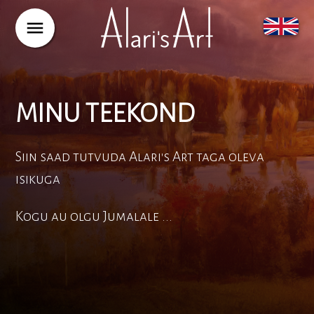
menu
MINU TEEKOND
Siin saad tutvuda Alari's Art taga oleva
isikuga
Kogu au olgu Jumalale ...