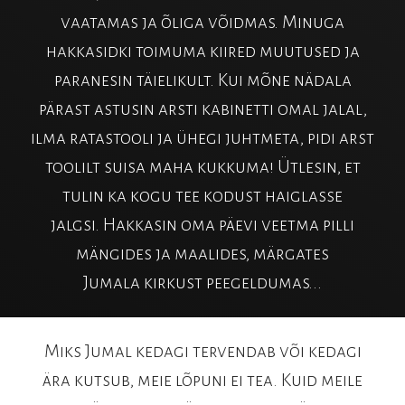
vaatamas ja õliga võidmas. Minuga
hakkasidki toimuma kiired muutused ja
paranesin täielikult. Kui mõne nädala
pärast astusin arsti kabinetti omal jalal,
ilma ratastooli ja ühegi juhtmeta, pidi arst
toolilt suisa maha kukkuma! Ütlesin, et
tulin ka kogu tee kodust haiglasse
jalgsi. Hakkasin oma päevi veetma pilli
mängides ja maalides, märgates
Jumala kirkust peegeldumas...
Miks Jumal kedagi tervendab või kedagi
ära kutsub, meie lõpuni ei tea. Kuid meile