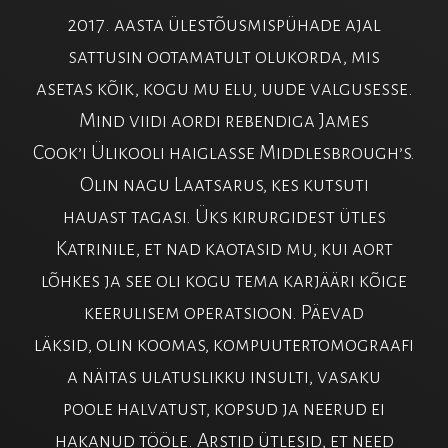
2017. aasta ülestõusmispühade ajal
sattusin ootamatult olukorda, mis
asetas kõik, kogu mu elu, uude valgusesse.
Mind viidi aordi rebendiga James
Cook’i Ülikooli haiglasse Middlesbrough’s.
Olin nagu Laatsarus, kes kutsuti
hauast tagasi. Üks kirurgidest ütles
Katrinile, et nad kaotasid mu, kui aort
lõhkes ja see oli kogu tema karjääri kõige
keerulisem operatsioon. Päevad
läksid, olin koomas, kompuutertomograafi
a näitas ulatuslikku insulti, vasaku
poole halvatust, kopsud ja neerud ei
hakanud tööle. Arstid ütlesid, et need